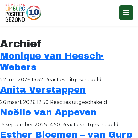
Archief
Monique van Heesch-
Webers
voor
22 juni 2026 13:52
Reacties uitgeschakeld
Anita Verstappen
Monique
van
voor
26 maart 2026 12:50
Reacties uitgeschakeld
Heesch-
Noëlle van Appeven
Anita
Webers
Verstappen
voor
15 september 2025 14:50
Reacties uitgeschakeld
Esther Bloemen – van Gurp
Noëlle