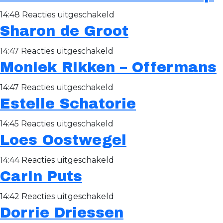
van
voor
14:48
Reacties uitgeschakeld
Appeve
Sharon de Groot
Esther
Bloemen
voor
14:47
Reacties uitgeschakeld
–
Moniek Rikken – Offermans
Sharon
van
de
Gurp
voor
14:47
Reacties uitgeschakeld
Groot
Estelle Schatorie
Moniek
Rikken
voor
14:45
Reacties uitgeschakeld
–
Loes Oostwegel
Estelle
Offermans
Schatorie
voor
14:44
Reacties uitgeschakeld
Carin Puts
Loes
Oostwegel
voor
14:42
Reacties uitgeschakeld
Dorrie Driessen
Carin