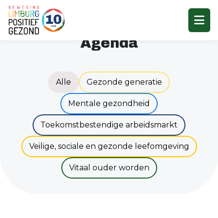
Agenda
Alle
Gezonde generatie
Mentale gezondheid
Toekomstbestendige arbeidsmarkt
Veilige, sociale en gezonde leefomgeving
Vitaal ouder worden