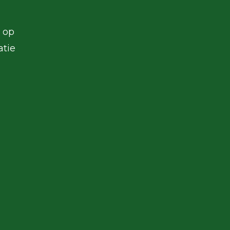
t op
atie