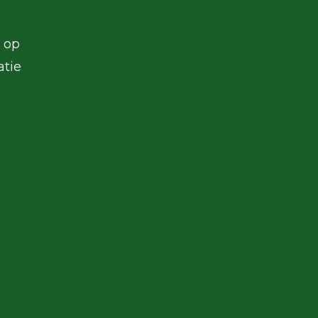
t op
atie