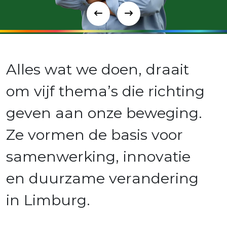
A
l
l
e
s
w
a
t
w
e
d
o
e
n
,
d
r
a
a
i
t
o
m
v
i
j
f
t
h
e
m
a
’
s
d
i
e
r
i
c
h
t
i
n
g
g
e
v
e
n
a
a
n
o
n
z
e
b
e
w
e
g
i
n
g
.
Z
e
v
o
r
m
e
n
d
e
b
a
s
i
s
v
o
o
r
s
a
m
e
n
w
e
r
k
i
n
g
,
i
n
n
o
v
a
t
i
e
e
n
d
u
u
r
z
a
m
e
v
e
r
a
n
d
e
r
i
n
g
i
n
L
i
m
b
u
r
g
.