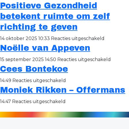
Positieve Gezondheid
Positieve
zorg
uit
Gezondhe
het
betekent ruimte om zelf
is
dorp
richting te geven
van
zelf
iedereen
voor
14 oktober 2025 10:33
Reacties uitgeschakeld
en
Noëlle van Appeven
Positieve
voor
Gezondhe
voor
15 september 2025 14:50
Reacties uitgeschakeld
iedereen
betekent
Cees Bontekoe
Noëlle
ruimte
van
om
voor
14:49
Reacties uitgeschakeld
Appeve
zelf
Moniek Rikken – Offermans
Cees
richting
Bontekoe
voor
14:47
Reacties uitgeschakeld
te
Moniek
geven
Rikken
–