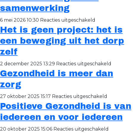
is
samenwerking
een
kwestie
voor
6 mei 2026 10:30
Reacties uitgeschakeld
van
Het is geen project: het is
MooiMaasvallei
geduld!
toont
een beweging uit het dorp
kracht
zelf
van
regionale
voor
2 december 2025 13:29
Reacties uitgeschakeld
samenwerking
Gezondheid is meer dan
Het
is
zorg
geen
voor
27 oktober 2025 15:17
Reacties uitgeschakeld
project:
Positieve Gezondheid is van
Gezondhe
het
is
is
iedereen en voor iedereen
meer
een
voor
20 oktober 2025 15:06
Reacties uitgeschakeld
dan
bewegin