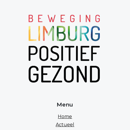
Offermans
Menu
Home
Actueel