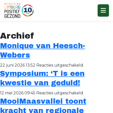
Archief
Monique van Heesch-
Webers
voor
22 juni 2026 13:52
Reacties uitgeschakeld
Symposium: ‘T is een
Monique
van
kwestie van geduld!
Heesch-
voor
12 mei 2026 09:45
Reacties uitgeschakeld
Webers
MooiMaasvallei toont
Symposium:
‘T
kracht van regionale