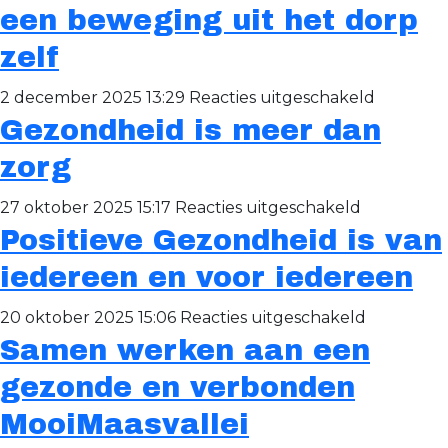
versterken
een beweging uit het dorp
uitbouwen
is
zelf
een
gezamenlijk
voor
2 december 2025 13:29
Reacties uitgeschakeld
verantwoorde
Gezondheid is meer dan
Het
van
is
zorg
de
geen
hele
voor
27 oktober 2025 15:17
Reacties uitgeschakeld
project:
samenleving
Positieve Gezondheid is van
Gezondhe
het
is
is
iedereen en voor iedereen
meer
een
voor
20 oktober 2025 15:06
Reacties uitgeschakeld
dan
bewegin
Samen werken aan een
Positieve
zorg
uit
Gezondhe
het
gezonde en verbonden
is
dorp
MooiMaasvallei
van
zelf