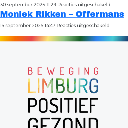
iedereen
voor
30 september 2025 11:29
Reacties uitgeschakeld
en
Moniek Rikken – Offermans
Samen
voor
werken
voor
15 september 2025 14:47
Reacties uitgeschakeld
iedereen
aan
Moniek
een
Rikken
gezond
–
en
Offerm
verbon
MooiMaa