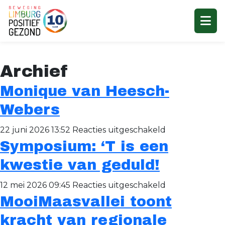
Archief
Monique van Heesch-
Webers
voor
22 juni 2026 13:52
Reacties uitgeschakeld
Symposium: ‘T is een
Monique
van
kwestie van geduld!
Heesch-
voor
12 mei 2026 09:45
Reacties uitgeschakeld
Webers
MooiMaasvallei toont
Symposium:
‘T
kracht van regionale