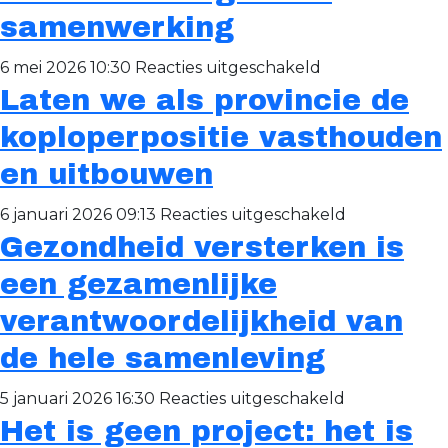
is
samenwerking
een
kwestie
voor
6 mei 2026 10:30
Reacties uitgeschakeld
van
Laten we als provincie de
MooiMaasvallei
geduld!
toont
koploperpositie vasthouden
kracht
en uitbouwen
van
regionale
voor
6 januari 2026 09:13
Reacties uitgeschakeld
samenwerking
Gezondheid versterken is
Laten
we
een gezamenlijke
als
verantwoordelijkheid van
provincie
de hele samenleving
de
koploperposi
voor
5 januari 2026 16:30
Reacties uitgeschakeld
vasthouden
Het is geen project: het is
Gezondheid
en